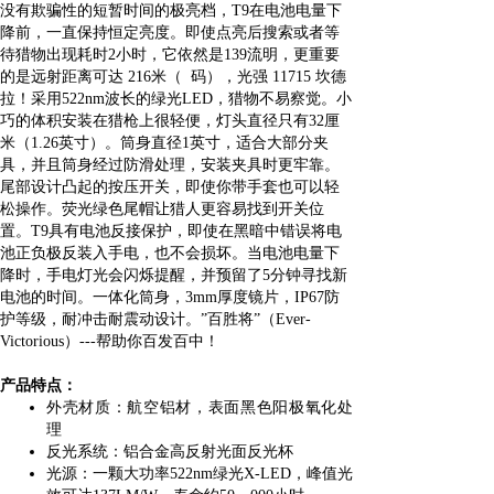
没有欺骗性的短暂时间的极亮档，T9在电池电量下
降前，一直保持恒定亮度。即使点亮后搜索或者等
待猎物出现耗时2小时，它依然是139流明，更重要
的是远射距离可达 216米（ 码），光强 11715 坎德
拉！采用522nm波长的绿光LED，猎物不易察觉。小
巧的体积安装在猎枪上很轻便，灯头直径只有32厘
米（1.26英寸）。筒身直径1英寸，适合大部分夹
具，并且筒身经过防滑处理，安装夹具时更牢靠。
尾部设计凸起的按压开关，即使你带手套也可以轻
松操作。荧光绿色尾帽让猎人更容易找到开关位
置。T9具有电池反接保护，即使在黑暗中错误将电
池正负极反装入手电，也不会损坏。当电池电量下
降时，手电灯光会闪烁提醒，并预留了5分钟寻找新
电池的时间。一体化筒身，3mm厚度镜片，IP67防
护等级，耐冲击耐震动设计。
”
百胜将
”
（Ever-
Victorious）---帮助你百发百中！
产品特点：
外壳材质：航空铝材，表面黑色阳极氧化处
理
反光系统：铝合金高反射光面反光杯
光源：一颗大功率
522nm绿光X-LED，峰值光