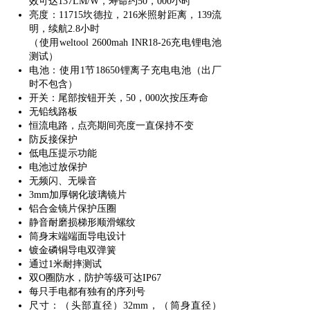
效可达137LM/W，寿命约50，000小时
亮度：
11715坎德拉，216米照射距离，139流
明，续航2.8小时
（使用
weltool 2600mah INR18-26充电锂电池
测试）
电池：使用
1节18650锂离子充电电池（出厂
时不包含）
开关：尾部按钮开关，
50，000次按压寿命
无铅线路板
恒流电路，点亮期间亮度一直保持不变
防反接保护
低电压提示功能
电池过放保护
无频闪、无噪音
3mm加厚钢化玻璃镜片
铝合金镜片保护压圈
静音耐磨损梯形顺滑螺纹
筒身末端端面导电设计
镀金磷铜导电双弹簧
通过
1米耐摔测试
双
O圈防水，防护等级可达IP67
每只手电都有独有的序列号
尺寸：（头部直径）
32mm，（筒身直径）