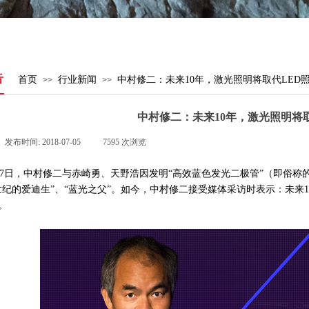
告
首页
行业新闻
中村修二：未来10年，激光照明将取代LED
>>
>>
中村修二：未来10年，激光照明将
发布时间:
2018-07-05
|
7595
次浏览
|
7
日，中村修二与赤崎勇、天野浩因发明“高效蓝色发光二极管”（即俗称的
世纪的爱迪生”、“蓝光之父”。如今，中村修二接受媒体采访时表示：未来
1
。