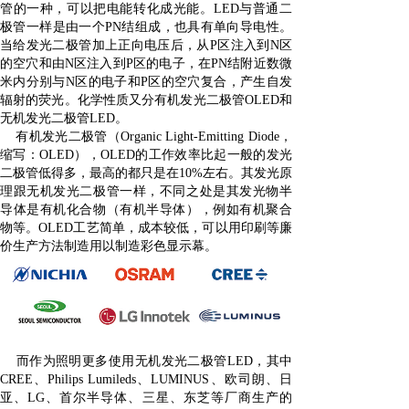
管的一种，可以把电能转化成光能。LED与普通二
极管一样是由一个PN结组成，也具有单向导电性。
当给发光二极管加上正向电压后，从P区注入到N区
的空穴和由N区注入到P区的电子，在PN结附近数微
米内分别与N区的电子和P区的空穴复合，产生自发
辐射的荧光。化学性质又分有机发光二极管OLED和
无机发光二极管LED。
有机发光二极管（Organic Light-Emitting Diode，
缩写：OLED），OLED的工作效率比起一般的发光
二极管低得多，最高的都只是在10%左右。其发光原
理跟无机发光二极管一样，不同之处是其发光物半
导体是有机化合物（有机半导体），例如有机聚合
物等。OLED工艺简单，成本较低，可以用印刷等廉
价生产方法制造用以制造彩色显示幕。
而作为照明更多使用无机发光二极管LED，其中
CREE、Philips Lumileds、LUMINUS、欧司朗、日
亚、LG、首尔半导体、三星、东芝等厂商生产的