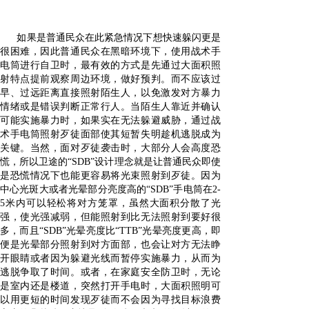
如果是普通民众在此紧急情况下想快速躲闪更是
很困难，因此普通民众在黑暗环境下，使用战术手
电筒进行自卫时，最有效的方式是先通过大面积照
射特点提前观察周边环境，做好预判。而不应该过
早、过远距离直接照射陌生人，以免激发对方暴力
情绪或是错误判断正常行人。当陌生人靠近并确认
可能实施暴力时，如果实在无法躲避威胁，通过战
术手电筒照射歹徒面部使其短暂失明趁机逃脱成为
关键。当然，面对歹徒袭击时，大部分人会高度恐
慌，所以卫途的“SDB”设计理念就是让普通民众即使
是恐慌情况下也能更容易将光束照射到歹徒。因为
中心光斑大或者光晕部分亮度高的“SDB”手电筒在2-
5米内可以轻松将对方笼罩，虽然大面积分散了光
强，使光强减弱，但能照射到比无法照射到要好很
多，而且“SDB”光晕亮度比“TTB”光晕亮度更高，即
便是光晕部分照射到对方面部，也会让对方无法睁
开眼睛或者因为躲避光线而暂停实施暴力，从而为
逃脱争取了时间。或者，在家庭安全防卫时，无论
是室内还是楼道，突然打开手电时，大面积照明可
以用更短的时间发现歹徒而不会因为寻找目标浪费