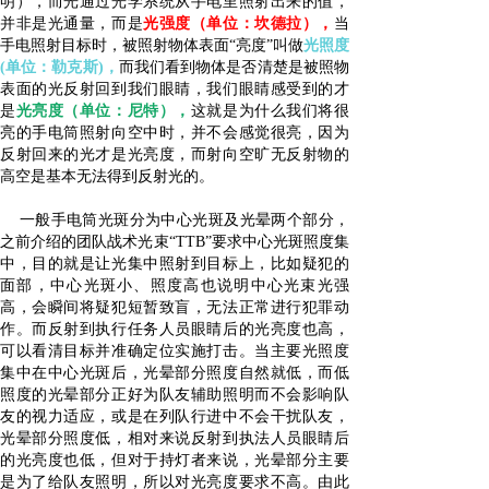
明），而光通过光学系统从手电里照射出来的值，
并非是光通量，而是
光强度（单位：坎德拉），
当
手电照射目标时，被照射物体表面“亮度”叫做
光照度
(单位：勒克斯)，
而我们看到物体是否清楚是被照物
表面的光反射回到我们眼睛，我们眼睛感受到的才
是
光亮度（单位：尼特），
这就是为什么我们将很
亮的手电筒照射向空中时，并不会感觉很亮，因为
反射回来的光才是光亮度，而射向空旷无反射物的
高空是基本无法得到反射光的。
一般手电筒光斑分为中心光斑及光晕两个部分，
之前介绍的团队战术光束“TTB”要求中心光斑照度集
中，目的就是让光集中照射到目标上，比如疑犯的
面部，中心光斑小、照度高也说明中心光束光强
高，会瞬间将疑犯短暂致盲，无法正常进行犯罪动
作。而反射到执行任务人员眼睛后的光亮度也高，
可以看清目标并准确定位实施打击。当主要光照度
集中在中心光斑后，光晕部分照度自然就低，而低
照度的光晕部分正好为队友辅助照明而不会影响队
友的视力适应，或是在列队行进中不会干扰队友，
光晕部分照度低，相对来说反射到执法人员眼睛后
的光亮度也低，但对于持灯者来说，光晕部分主要
是为了给队友照明，所以对光亮度要求不高。由此