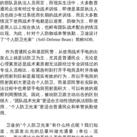
的部队及执法人员而言，而现实生活中，大多数普
通民众没有经过专业战术训练，即便是基层执法人
员也很少有过系统而长期的战术训练，而且大多数
情况下使用战术手电都是以巡查、防御为主，即便
是两人以上组合执法，也鲜有团队战术配合的情况
出现。为此，针对个人防御或单警执勤，卫途设计
了“个人防卫光束”（Self-Defense Beam）简称SDB。
作为普通
民众和基层民警，从使用战术手电的出
发点上就是以防卫为主，尤其是普通民众，无论是
心理素质还是战术素质都无法跟经过专业训练过的
专业人员相比，在紧急时刻打开手电筒及时并准确
的照射到目标是最现实有效的行为，所以手电筒的
照射面积大更适合个人防卫。而基层民警在实际执
法过程中也希望手电筒照射面积大，可以有效的观
察到周围情况。因此，被动防卫跟主动出击的区别
很大，“团队战术光束”更适合主动性强的执法部队使
用，“个人防卫光束”更适合普通民众和单警执勤使
用。
卫途的“个人防卫光束”有什么特点呢？我们知
道，光源发出光的总量叫做光通量（单位：流