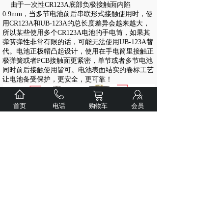
由于一次性CR123A底部负极接触面内陷
0.9mm，当多节电池前后串联形式接触使用时，使
用CR123A和UB-123A的总长度差异会越来越大，
所以某些使用多个CR123A电池的手电筒，如果其
弹簧弹性非常有限的话，可能无法使用UB-123A替
代。电池正极帽凸起设计，使用在手电筒里接触正
极弹簧或者PCB接触面更紧密，单节或者多节电池
同时前后接触使用皆可。电池表面结实的卷标工艺
让电池备受保护，更安全，更可靠！
首页
电话
购物车
会员
上一个：
Weltool卫途M7-AM“天目将” 橘黄光暗适应匀光手电筒
下一个：