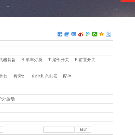
-武器装备
B-单车灯类
T-尾部开关
F-前置开关
作灯
搜索灯
电池和充电器
配件
户外运动
确定