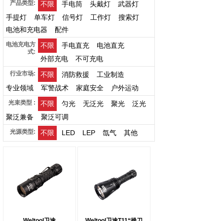
产品类型:
不限
手电筒
头戴灯
武器灯
手提灯
单车灯
信号灯
工作灯
搜索灯
电池和充电器
配件
电池充电方
不限
手电直充
电池直充
式:
外部充电
不可充电
行业市场:
不限
消防救援
工业制造
专业领域
军警战术
家庭安全
户外运动
光束类型 :
不限
匀光
无泛光
聚光
泛光
聚泛兼备
聚泛可调
光源类型:
不限
LED
LEP
氙气
其他
Weltool卫途
Weltool卫途T11“操刀