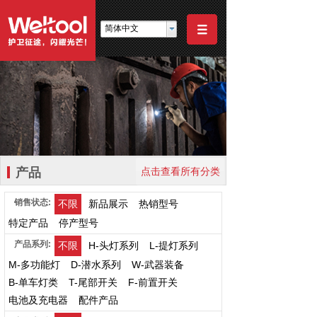
简体中文
产品
点击查看所有分类
销售状态:
不限
新品展示
热销型号
特定产品
停产型号
产品系列:
不限
H-头灯系列
L-提灯系列
M-多功能灯
D-潜水系列
W-武器装备
B-单车灯类
T-尾部开关
F-前置开关
电池及充电器
配件产品