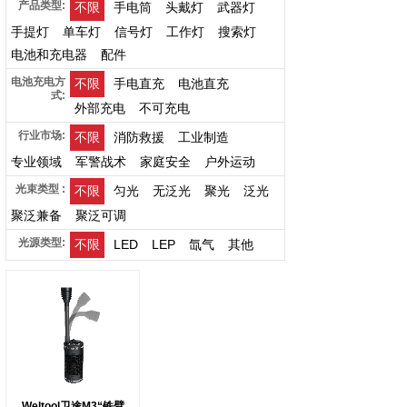
产品类型:
不限
手电筒
头戴灯
武器灯
手提灯
单车灯
信号灯
工作灯
搜索灯
电池和充电器
配件
电池充电方
不限
手电直充
电池直充
式:
外部充电
不可充电
行业市场:
不限
消防救援
工业制造
专业领域
军警战术
家庭安全
户外运动
光束类型 :
不限
匀光
无泛光
聚光
泛光
聚泛兼备
聚泛可调
光源类型:
不限
LED
LEP
氙气
其他
Weltool卫途M3“铁臂