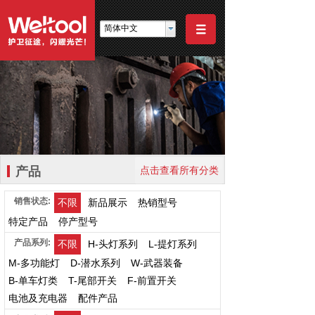
简体中文
产品
点击查看所有分类
销售状态:
不限
新品展示
热销型号
特定产品
停产型号
产品系列:
不限
H-头灯系列
L-提灯系列
M-多功能灯
D-潜水系列
W-武器装备
B-单车灯类
T-尾部开关
F-前置开关
电池及充电器
配件产品