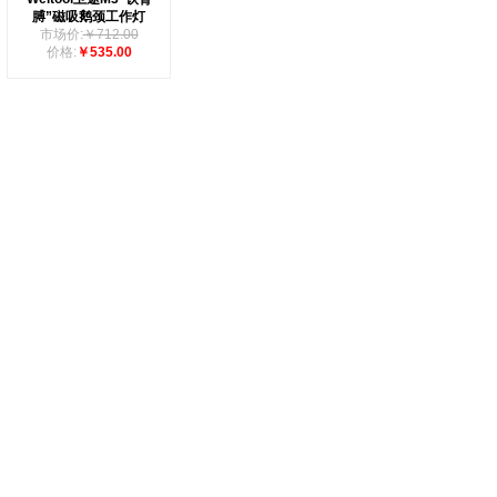
膊”磁吸鹅颈工作灯
市场价:
￥712.00
价格:
￥535.00