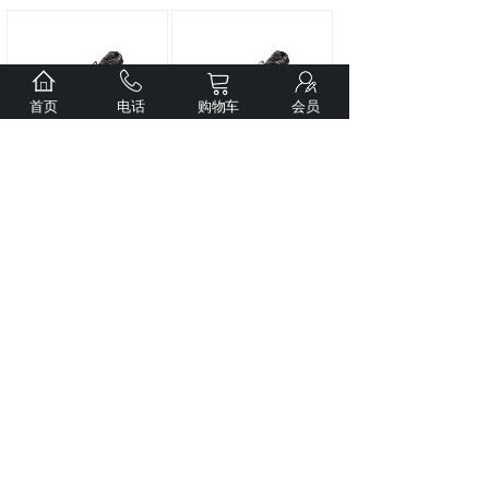
首页
电话
购物车
会员
Weltool卫途M7-
Weltool卫途M7-
RD“天目将”
红光暗
AM“天目将”
橘黄光
适应匀光手电筒
暗适应匀光手电筒
市场价:
￥390.00
市场价:
￥408.00
价格:
￥390.00
价格:
￥408.00
上一页
1
下一页
想要订阅我们的资讯，请输入您的邮箱吧！
*