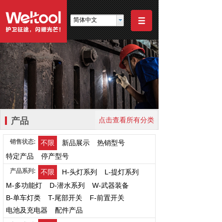
简体中文
产品
点击查看所有分类
销售状态:
不限
新品展示
热销型号
特定产品
停产型号
产品系列:
不限
H-头灯系列
L-提灯系列
M-多功能灯
D-潜水系列
W-武器装备
B-单车灯类
T-尾部开关
F-前置开关
电池及充电器
配件产品