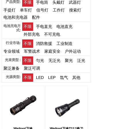
产品类型:
不限
手电筒
头戴灯
武器灯
手提灯
单车灯
信号灯
工作灯
搜索灯
电池和充电器
配件
电池充电方
不限
手电直充
电池直充
式:
外部充电
不可充电
行业市场:
不限
消防救援
工业制造
专业领域
军警战术
家庭安全
户外运动
光束类型 :
不限
匀光
无泛光
聚光
泛光
聚泛兼备
聚泛可调
光源类型:
不限
LED
LEP
氙气
其他
Weltool卫途
Weltool卫途T11“操刀