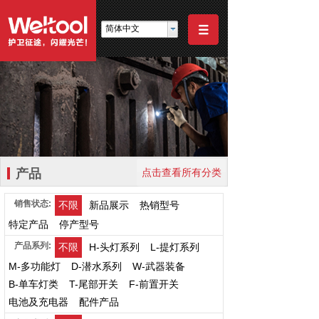
简体中文
产品
点击查看所有分类
销售状态:
不限
新品展示
热销型号
特定产品
停产型号
产品系列:
不限
H-头灯系列
L-提灯系列
M-多功能灯
D-潜水系列
W-武器装备
B-单车灯类
T-尾部开关
F-前置开关
电池及充电器
配件产品