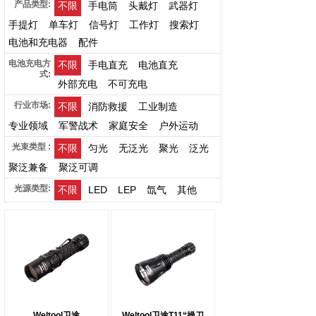
产品类型:
不限
手电筒
头戴灯
武器灯
手提灯
单车灯
信号灯
工作灯
搜索灯
电池和充电器
配件
电池充电方
不限
手电直充
电池直充
式:
外部充电
不可充电
行业市场:
不限
消防救援
工业制造
专业领域
军警战术
家庭安全
户外运动
光束类型 :
不限
匀光
无泛光
聚光
泛光
聚泛兼备
聚泛可调
光源类型:
不限
LED
LEP
氙气
其他
Weltool卫途
Weltool卫途T11“操刀