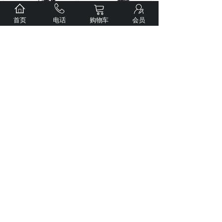
首页
电话
购物车
会员
Weltool卫途M7
“天
Weltool卫途W3“没羽
目将”
匀光手电筒
箭”白激光战术手电筒
市场价:
￥368.00
市场价:
￥88.00
价格:
￥368.00
价格:
￥88.00
上一页
1
下一页
想要订阅我们的资讯，请输入您的邮箱吧！
*
提交
版权所有© 大连光明和电贸易有限公司