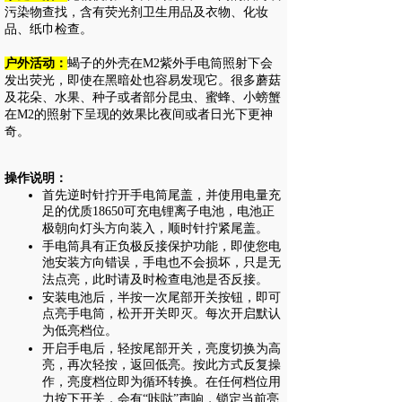
污染物查找，含有荧光剂卫生用品及衣物、化妆
品、纸巾检查。
户外活动：
蝎子的外壳在M2紫外手电筒照射下会
发出荧光，即使在黑暗处也容易发现它。很多蘑菇
及花朵、水果、种子或者部分昆虫、蜜蜂、小螃蟹
在M2的照射下呈现的效果比夜间或者日光下更神
奇。
操作说明：
首先逆时针拧开手电筒尾盖，并使用电量充
足的优质18650可充电锂离子电池，电池正
极朝向灯头方向装入，顺时针拧紧尾盖。
手电筒具有正负极反接保护功能，即使您电
池安装方向错误，手电也不会损坏，只是无
法点亮，此时请及时检查电池是否反接。
安装电池后，半按一次尾部开关按钮，即可
点亮手电筒，松开开关即灭。每次开启默认
为低亮档位。
开启手电后，轻按尾部开关，亮度切换为高
亮，再次轻按，返回低亮。按此方式反复操
作，亮度档位即为循环转换。在任何档位用
力按下开关，会有“咔哒”声响，锁定当前亮