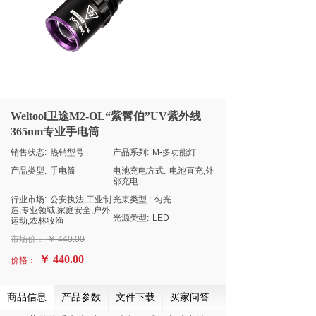
Weltool卫途M2-OL“紫髯伯”UV紫外线
365nm专业手电筒
销售状态:
热销型号
产品系列:
M-多功能灯
产品类型:
手电筒
电池充电方式:
电池直充,外
部充电
行业市场:
公安执法,工业制
光束类型 :
匀光
造,专业领域,家庭安全,户外
光源类型:
LED
运动,农林牧渔
市场价：
￥
440.00
￥ 440.00
价格：
商品信息
产品参数
文件下载
买家问答