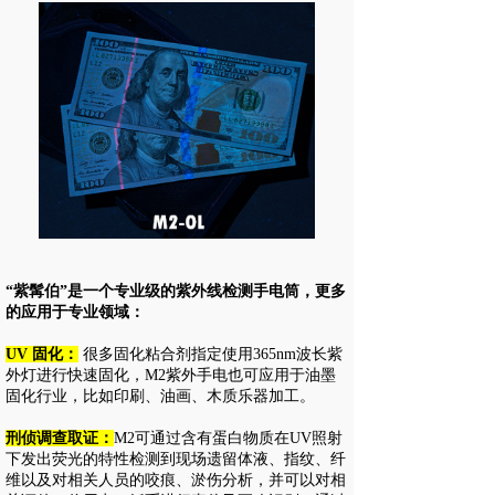
“紫髯伯”是一个专业级的紫外线检测手电筒，更多
的应用于专业领域：
UV 固化：
很多固化粘合剂指定使用365nm波长紫
外灯进行快速固化，M2紫外手电也可应用于油墨
固化行业，比如印刷、油画、木质乐器加工。
刑侦调查取证：
M2可通过含有蛋白物质在UV照射
下发出荧光的特性检测到现场遗留体液、指纹、纤
维以及对相关人员的
咬痕
、
淤
伤
分析
，
并可以对相