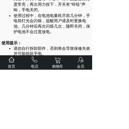
度常亮；再次用力按下，开关有“咔哒”声
响，手电关闭。
使用过程中，在电池电量耗尽前几分钟，手
电筒灯光会闪烁，提醒用户请及时更换电
池。几分钟后再次闪烁几次，随即关闭，保
护电池不会过度放电。
使用提示：
请勿自行拆卸部件，否则将会导致保修失效
并可能损坏手电。
卫途“全身导热”技术会让手电内部热量及时
导出，因此手电使用中发热是正常现象。
首页
电话
购物车
会员
长期使用后，手电的防水圈可能会老化。请
您及时更换防水圈以维持手电的防水性能。
长期使用，手电筒尾部螺纹的润滑脂会减
少，为了保持螺纹顺滑，请及时使用专业润
滑脂来润滑螺纹。
请及时清洁手电的导电接触面以保证手电的
正常工作，尤其是当手电出现异常的闪烁或
者无法点亮的时候，有可能是接触面有污渍
导致，尝试用酒精棉签清洁导电接触面。
由于电池会自放电，所以建议您在长期不使
用手电时，将电池取出。