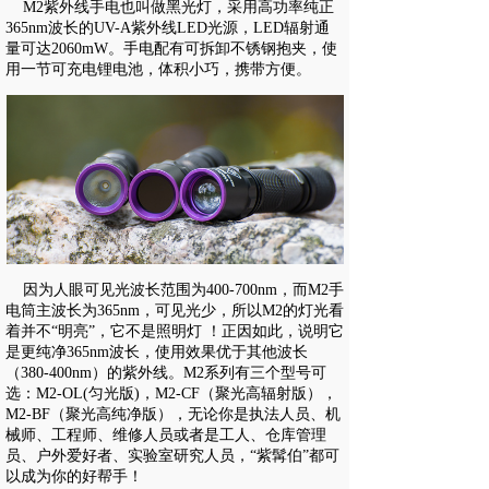
M2紫外线手电也叫做黑光灯，采用高功率纯正
365nm波长的UV-A紫外线LED光源，LED辐射通
量可达2060mW。手电配有可拆卸不锈钢抱夹，使
用一节可充电锂电池，体积小巧，携带方便。
因为人眼可见光波长范围为400-700nm，而M2手
电筒主波长为365nm，可见光少，所以M2的灯光看
着并不“明亮”，它不是照明灯 ！正因如此，说明它
是更纯净365nm波长，使用效果优于其他波长
（380-400nm）的紫外线。
M2系列有三个型号可
选：M2-OL(匀光版)，M2-CF（聚光高辐射版），
M2-BF（聚光高纯净版），无论你是执法人员、机
械师、工程师、维修人员或者是工人、仓库管理
员、户外爱好者、实验室研究人员，“紫髯伯”都可
以成为你的好帮手！