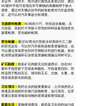
关证件、信用卡、纸币进行真伪及更改识别，通过
M2紫外手电可发现化学可燃物的滴溅物用于纵火
调查、通过对车辆识别号码标签检查对汽车盗窃取
证，还可以对汽车事故分析调查。
无损探伤检测：
M2体积小巧，特别适合船舶、压
力容器、风机叶片等狭小空间的特种设备现场荧光
渗透检测、荧光磁粉检测。
荧光检漏：
通过M2黑光灯照射冷却系统中乙二醇
的荧光反应，可以对汽车散热器检查泄漏情况，也
可以通过添加荧光剂对空调制冷剂进行检漏。发动
机润滑油泄漏和石油管道泄漏检测漏点同样可以。
矿石勘探：
很多矿石肉眼无法快速辨识，但在M2
紫外手电照射下呈现各种颜色，可快速查找到。同
样适用于甄别宝石、琥珀和玉石、文物、古董，发
现造假及胶水的痕迹。
卫生清洁：
制药企业的核黄素验证，公共场所的人
体液及其他组织生物污染物检查，油污清洗，仓库
里通过老鼠等啮齿动物的尿液遗留查找鼠迹。
家庭生活：
宠物便溺查找，厨房及卫生间的油污或