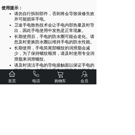
使用提示：
请勿自行拆卸部件，否则将会导致保修失效
并可能损坏手电。
卫途手电散热技术会让手电内部热量及时导
出，因此手电使用中发热是正常现象。
长期使用后，手电的防水圈可能会老化。请
您及时更换防水圈以维持手电的防水性能。
长期使用，手电筒尾部螺纹的润滑脂会减
少，为了保持螺纹顺滑，请及时使用专业润
滑脂来润滑螺纹。
请及时清洁手电的导电接触面以保证手电的
正常工作，尤其是当手电出现异常的闪烁或
者无法点亮的时候，有可能是接触面有污渍
首页
电话
购物车
会员
导致，尝试用酒精棉签清洁导电接触面。
由于锂电池会自放电，所以建议您在长期不
使用手电时，将电池取出，并至少每4个月
为电池充电一次。
警告：请在室内为手电筒充电，充满后及时
断开电源，以免电池过度充电发生危险！
此手电防水效果优良，但不可作为专业潜水
手电使用。
请不要在手电点亮时直接照射眼睛，以免造
成视力损伤，并远离儿童。