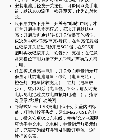
安装电池后轻按开关按钮，可瞬间点亮手电
筒，默认1000流明，松开即灭，此为点射模
式。
只有用力按下开关，开关有“咔哒”声响，才
正常开启手电常亮模式，每次开启默认中
亮；开启后再通过轻按开关转换其他档位。
依次为中亮-低亮-高亮-爆闪，在常亮任意档
位轻按开关超过3秒开启SOS档，在SOS开
启时再次轻按开关，恢复到中亮档；在任意
常亮档位下用力按下开关“咔哒”声响后关闭
手电。
任意模式点亮手电时，开关侧面电量指示灯
会显示此前电池电量：绿灯（电量充足）、
橙色灯（电量比较充足）、红灯（电量较
少）、红灯闪烁（电量低于10%，请及时充
电以免电池过度放电而损坏电池！）。指示
灯显示2秒后自动关闭。
隐藏式Micro USB充电口位于灯头盖内图标
处，顺时针拧开头盖，露出Micro USB充电
口，插入安卓USB充电线，并接驳5V电源即
可为手电充电。充电时，电量指示灯显示红
灯，充满变为绿灯并请及时断开电源，逆时
针拧紧头盖。