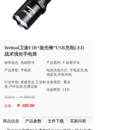
Weltool卫途F1R“急先锋”USB充电LED
战术强光手电筒
销售状态:
热销型号
产品系列:
F-前置开关
产品类型:
手电筒
电池充电方式:
手电直充,电
池直充,外部充电
行业市场:
家庭安全,工业制
光束类型 :
聚光
造,户外运动,交通运输
光源类型:
LED
市场价：
￥
398.00
￥ 380.00
价格：
商品信息
产品参数
文件下载
买家问答