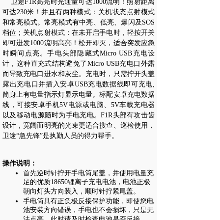
卫途F1R高亮时光通量可达1000流明！照射距离
可达230米！并且有两种模式：关机状态点射模式
和常亮模式。常亮模式有中亮、低亮、爆闪及SOS
档位；关机点射模式：在未开启手电时，轻按开关
即可迸发1000流明高亮！松开即灭，适合突发应急
时瞬间点亮。手电头部隐藏式Micro USB充电设
计，这种直充式结构避免了Micro USB充电口外露
而导致充电口进水和灰尘。充电时，只需拧开头盖
露出充电口并插入安卓USB充电数据线即可充电,
筒身上有电量指示灯显示电量。标配安卓充电数据
线，可接安卓手机5V电源或电脑、5V车载充电器
以及移动电源随时为手电充电。F1R头部有攻击齿
设计，宽阔而明亮的光束更适合搜查、巡检使用，
卫途“急先锋”是执勤人员的得力帮手。
操作说明：
首先逆时针拧开手电筒尾盖，并使用电量充
足的优质18650锂离子充电电池，电池正极
朝向灯头方向装入，顺时针拧紧尾盖。
手电筒具有正负极反接保护功能，即使您电
池安装方向错误，手电也不会损坏，只是无
法点亮，此时请及时检查电池是否反接。