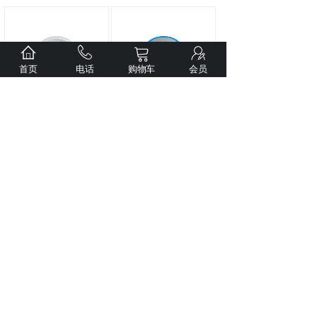
首页
电话
购物车
会员
Weltool卫途LB02铝
Weltool卫途FG1螺纹
合金喷砂镜片压圈
润滑脂
市场价:
￥16.00
市场价:
￥20.00
价格:
￥16.00
价格:
￥20.00
上一页
1
下一页
想要订阅我们的资讯，请输入您的邮箱吧！
*