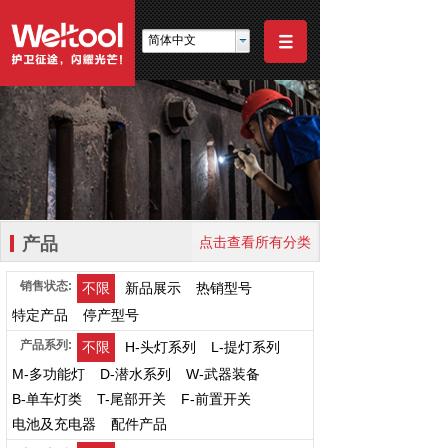
简体中文
产品
点击查看所有分类
销售状态:
不限
新品展示
热销型号
特定产品
停产型号
产品系列:
不限
H-头灯系列
L-提灯系列
M-多功能灯
D-潜水系列
W-武器装备
B-单车灯类
T-尾部开关
F-前置开关
电池及充电器
配件产品