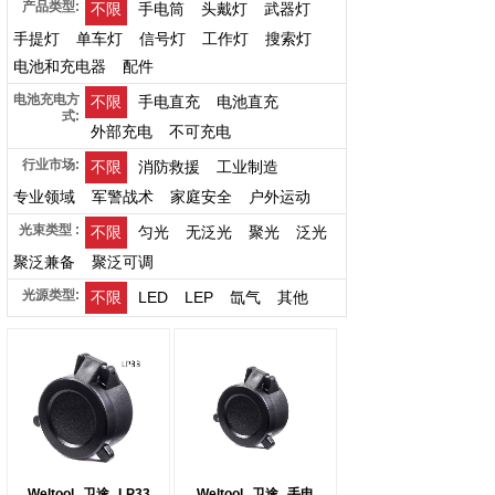
产品类型:
不限
手电筒
头戴灯
武器灯
手提灯
单车灯
信号灯
工作灯
搜索灯
电池和充电器
配件
电池充电方
不限
手电直充
电池直充
式:
外部充电
不可充电
行业市场:
不限
消防救援
工业制造
专业领域
军警战术
家庭安全
户外运动
光束类型 :
不限
匀光
无泛光
聚光
泛光
聚泛兼备
聚泛可调
光源类型:
不限
LED
LEP
氙气
其他
Weltool
卫途
LP33
Weltool
卫途
手电