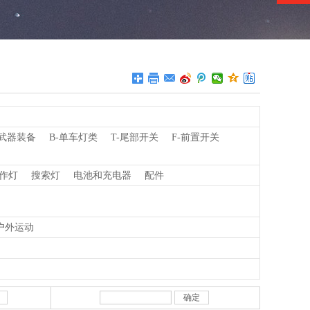
-武器装备
B-单车灯类
T-尾部开关
F-前置开关
作灯
搜索灯
电池和充电器
配件
户外运动
确定