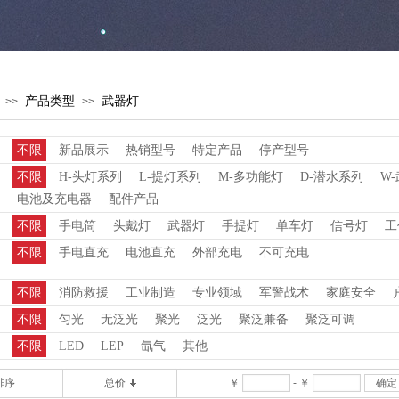
产品类型
武器灯
>>
>>
不限
新品展示
热销型号
特定产品
停产型号
不限
H-头灯系列
L-提灯系列
M-多功能灯
D-潜水系列
W
电池及充电器
配件产品
不限
手电筒
头戴灯
武器灯
手提灯
单车灯
信号灯
工
不限
手电直充
电池直充
外部充电
不可充电
不限
消防救援
工业制造
专业领域
军警战术
家庭安全
不限
匀光
无泛光
聚光
泛光
聚泛兼备
聚泛可调
不限
LED
LEP
氙气
其他
排序
总价
￥
-
￥
确定